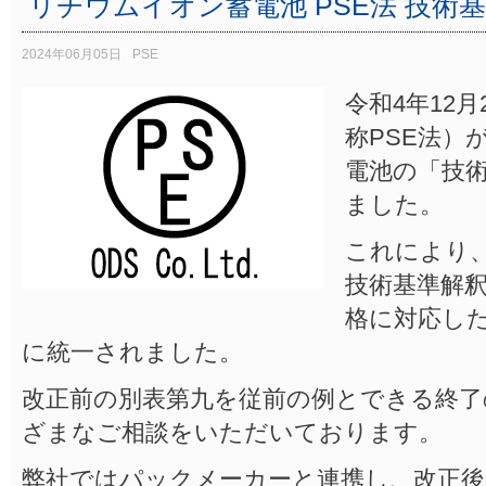
リチウムイオン蓄電池 PSE法 技術
2024年06月05日
PSE
令和4年12
称PSE法）
電池の「技
ました。
これにより
技術基準解
格に対応し
に統一されました。
改正前の別表第九を従前の例とできる終了
ざまなご相談をいただいております。
弊社ではパックメーカーと連携し、改正後