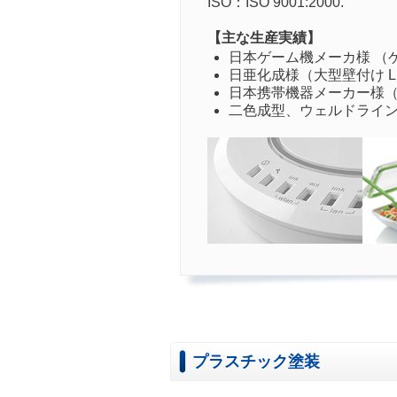
ISO：
ISO 9001:2000.
【主な生産実績】
日本ゲーム機メーカ様 （
日亜化成様（大型壁付け LED
日本携帯機器メーカー様
二色成型、ウェルドライン
プラスチック塗装