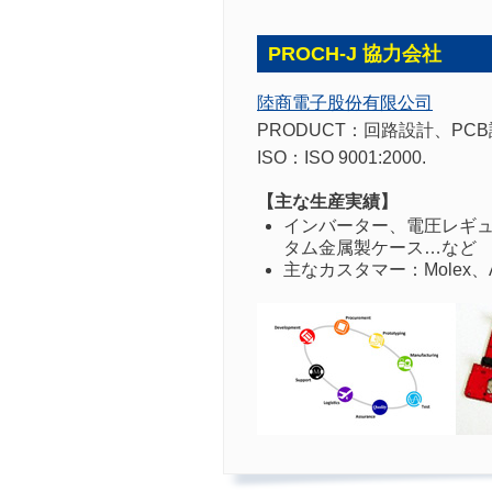
PROCH-J 協力会社
陸商電子股份有限公司
PRODUCT：
回路設計、PC
ISO：
ISO 9001:2000.
【主な生産実績】
インバーター、電圧レギュレ
タム金属製ケース…など
主なカスタマー：Molex、ADDG