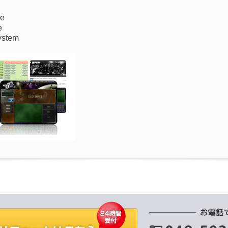
ne
e
ystem